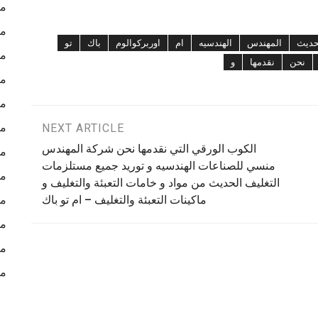
ما
ما
حديث
المهندس
الهندسيه
ام
اوربركوالوم
باك
تو
ما
نحن
نقدمها
و
مك
مك
مك
NEXT ARTICLE
الكوب الورقي التي نقدمها نحن شركة المهندس
مك
منسي للصناعات الهندسيه و توريد جميع مستلزمات
مك
التغليف الحديث من مواد و خامات التعبئة والتغليف و
ماكينات التعبئة والتغليف – ام تو باك
مش
مك
مك
مع