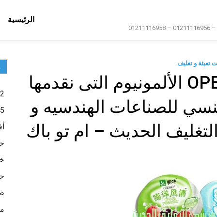
الرئيسية
 تعبئة و تغليف
م
اوربركوالوم OPERCULUM الألمونيوم التى نقدمها
2- أكياس تعبئة وتغليف
سي للصناعات الهندسيه و
5- عبوات تعبئة وتغليف
تغليف الحديث – ام تو باك
أف
خا
خا
خا
طب
ما