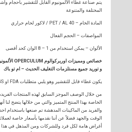
يتم صناعة غطاء الألمونيوم القابل للتقشير بأحجام 
المختلفة والمتنوعة
المادة الخام – PET / AL 40 / لاكور لحام حراري
المواصفات – الحجم الفعال
الألوان – يمكن استخدام من 1 – 8 الوان كحد أقصى
خصائص ومميزات اوربركوالوم
OPERCULUM
الألمون
و توريد جميع مستلزمات التغليف الحديث – ام تو باك
يكون غطاء قابل للتقشير وهو يلبي متطلبات FDA او SGS
من خلال الوصف الموجز السابق لهذه المنتجات الفريدة
الخاصة بهذا المنتج المتميز والتي من خلالها يتضح لنا 
والفريد من الماكينات المدهشة تم صنعها باستخدام احد
الوقت والجهد فضلاً عن أننا نقدمها بأسعار خاصة لعملائن
أغراض هامة لكل فرد وللشركات ومن المذهل في هذا النو