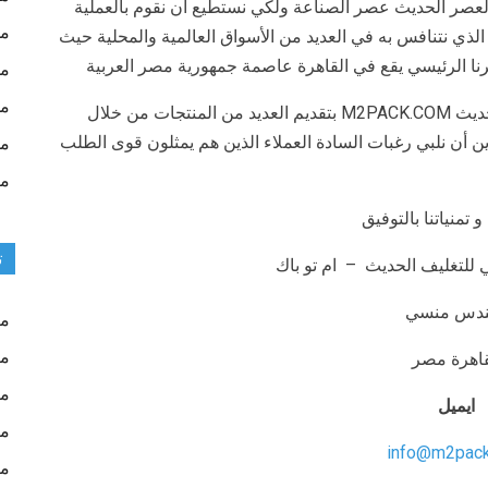
 العصر الحديث عصر الصناعة ولكي نستطيع أن نقوم بالعملية
مش
 الذي نتنافس به في العديد من الأسواق العالمية والمحلية حيث
قرنا الرئيسي يقع في القاهرة عاصمة جمهورية مصر العربية
مش
مش
لذا تقوم مجموعة شركات المهندس منسي للتغليف الحديث M2PACK.COM بتقديم العديد من المنتجات من خلال
 أن نلبي رغبات السادة العملاء الذين هم يمثلون قوى الطلب
مق
من
و تمنياتنا بالتوفيق
ت
لتغليف الحديث – ام تو باك
ندس منسي
مك
مك
قاهرة مصر
مك
ايميل
مك
info@m2pac
ما