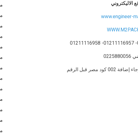
ع الاليكتروني
مش
مك
www.engineer-m
مك
WWW.M2PAC
مك
ما
02258
مك
مك
د مصر قبل الرقم
مش
مش
مش
مش
ما
ما