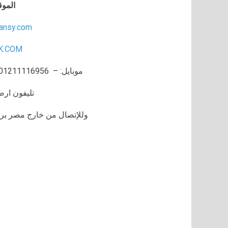
الموق
ansy.com
K.COM
موبايل: – 01211116956- 01211116957- 01211116958
تليفون ارضي 80056
وللإتصال من خارج مصر برجاء إضافة 002 كو