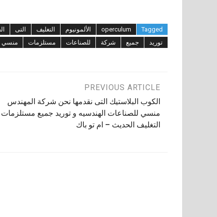
Tagged
operculum
الألمونيوم
التغليف
التى
ال
توريد
جميع
شركة
للصناعات
مستلزمات
منسي
تصفّح
PREVIOUS ARTICLE
الكوب البلاستيك التى نقدمها نحن شركة المهندس
المقالات
منسي للصناعات الهندسيه و توريد جميع مستلزمات
التغليف الحديث – ام تو باك