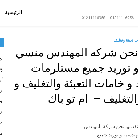
الرئيسية
ت تعبئة وتغليف
م
ها نحن شركة المهندس منسي
2- أكياس تعبئة وتغليف
و توريد جميع مستلزمات
5- عبوات تعبئة وتغليف
و خامات التعبئة والتغليف و
أف
خا
التغليف – ام تو باك
خا
خا
طب
ما