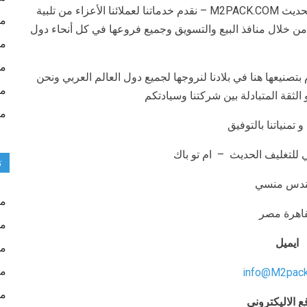
فمن خلال شركتنا – شركة المهندس منسي للتغليف الحديث M2PACK.COM – نقدم خدماتنا لعملائنا الأعزاء من تلبية
مش
من خلال منافذ البيع والتسويق وجميع فروعها في كل أنحاء دول
مش
مش
 بتصنيعها هنا في بلادنا لنروجها لجميع دول العالم العربي ونحن
مق
لثقة المتبادلة بين شركتنا وسيادتكم
من
و تمنياتنا بالتوفيق
لتغليف الحديث – ام تو باك
ت
ندس منسي
مك
قاهرة مصر
مك
ايميل
مك
مك
info@M2pac
ما
ع الاليكتروني