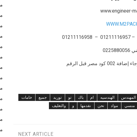
مش
www.engineer-m
مك
WWW.M2PAC
مك
مك
ما
02258
مك
د مصر قبل الرقم
مك
مش
مش
المهندس
الهندسيه
ام
باك
تو
توريد
جميع
خامات
مش
منسي
مواد
نحن
نقدمها
و
والتغليف
مش
ما
ما
NEXT ARTICLE