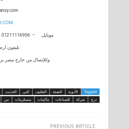
ansy.com
K.COM
موبايل: – 01211116956 – 01211116957 – 01211116958
تليفون ارضي 80056
وللإتصال من خارج مصر برجاء إضافة 002 كو
Tagged
الأدوية
التعبئة
التغليف
التي
الحديث
درج
شركة
للصناعات
ماكينات
مستلزمات
من
PREVIOUS ARTICLE