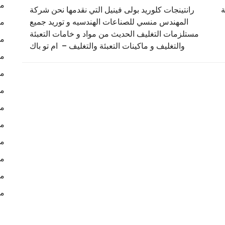
ما
ة
رانتينجات كلوريد بولى فينيل التي نقدمها نحن شركة
المهندس منسي للصناعات الهندسيه و توريد جميع
ما
مستلزمات التغليف الحديث من مواد و خامات التعبئة
ما
والتغليف و ماكينات التعبئة والتغليف – ام تو باك
مك
مك
مك
مك
مك
مش
مك
مك
مع