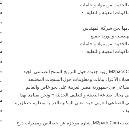
شن
ما
ما
قدمها نحن شركة المهندس
ما
ندسيه و توريد جميع
ما
الحديث من مواد و خامات
ما
ماكينات التعبئة والتغليف –
ما
ما
نطرح نحن شركة المهندس منسي للتغليف الحديث M2pack.Com رؤية جديدة حول الترويج للمنتج الصناعي الجيد
لعملاء الأعزاء بيانات ومعلومات حول المنتجات المختلفة
ما
لصناعي في جمهورية مصر العربية على نحو خاص والعالم
ما
مجال صناعة التعبئة والتغليف الحديثة – ونحن بقيامنا بهذا
ما
افي الصناعي العربي حيث نغني المكتبة العربية بمعلومات غزيرة
ما
ليف
ما
ومن ذلك نقدم نحن شركة المهندس منسي للتغليف الحديث M2pack.Com إشارة موجزة عن خصائص ومميزات درج