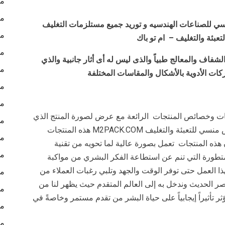
ما
ما
ي للصناعات الهندسيه و توريد جميع مستلزمات التغليف
ما
تعبئة والتغليف – ام تو باك
ما
شفاف والمعالج طبياً والذى ليس له أى أثار جانبية والذي
ما
ات الأدوية بالأشكال والمقاسات المختلفة
مش
مش
 وخصائص المنتجات الرائعة مع عرض لصورة المنتج الذي
مش
يوضح أنها تعمل بأعلى جودة فنقدم نحن شركة المهندس منسي للتعبئة والتغليف M2PACK.COM هذه المنتجات
مش
أن هذه المنتجات تعمل بصورة عالية لما تحويه من تقنية
مش
لمتطورة التي تنم عن استطاعة الفكر البشري من مواكبة
ذا العمل حتى توفر الوقت والجهد وتلبي رغبات العملاء من
مش
ر الحديث وندخل به إلى العالم المتقدم حيث يظهر لنا من
مش
ؤثر تأثيراً إيجابياً على حياة البشر من تقدم مستمر وخاصةً في
مش
مش