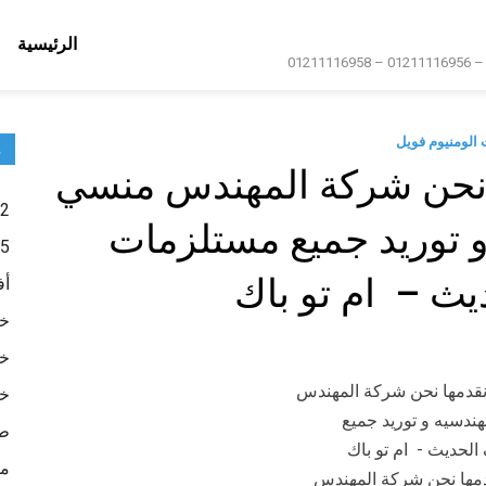
الرئيسية
الومنيوم فويل
م
ا نحن شركة المهندس منسي
2- أكياس تعبئة وتغليف
و توريد جميع مستلزمات
5- عبوات تعبئة وتغليف
يث – ام تو باك
أف
خا
خا
خا
طب
ما
قدمها نحن شركة المهندس