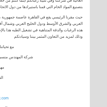
الغالية في شركتنا وفي تلبية رغباتكم أينما كنتم من خ
بتصنيع المواد الخام التي قمنا باستيرادها من دول الاتحاد
حيث مقرنا الرئيسي يقع في القاهرة عاصمة جمهورية مصر
العربي والشرق الأوسط ودول الخليج العربي وشمال أفريق
هذه الرغبات والدقة المتناهية في تشغيل الطبه هذا بالإض
وذلك لمزيد من التعاون المثمر بيننا وسيادتكم
مع تحياتنا 
شركة المهندس منسي ل
مه
ال
k.com