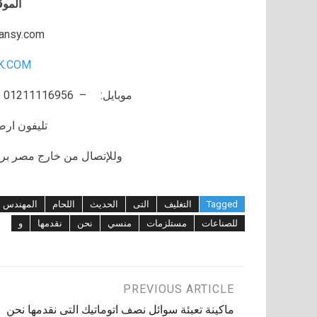
الموق
ansy.com
K.COM
موبايل: – 01211116956 – 01211116957 – 01211116958
تليفون ارضي 80056
وللإتصال من خارج مصر برجاء إضافة 002 كو
Tagged
التغليف
التى
الحديث
اللحام
المهندس
للصناعات
مستلزمات
منسي
نحن
نقدمها
و
تصفّح
PREVIOUS ARTICLE
ماكينة تعبئة سوائل نصف اتوماتيك التى نقدمها نحن