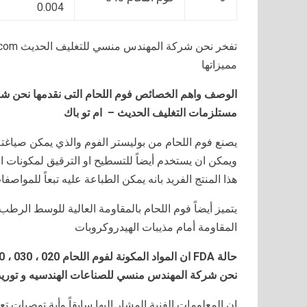
0.004
مميزاتها
الوصف واهم الخصائص فوم اللحام التى نقدمها نحن شر
مستلزمات التغليف الحديث – ام تو باك
يصنع فوم اللحام من بوليستر الفوم والذي يمكن صياغت
ويمكن ان يستخدم أيضاً للتسطيح او الترقيق لمكونات ا
هذا المنتج الفريد بانه يمكن الطباعة عليه تبعاً للمواصف
يتميز أيضاً فوم اللحام بالمقاومة العالية للوسط الر
المقاومة أمام مذيبات الهيدروكروبات
حالة
FDA
ان المواد المكونة لفوم اللحام 020 ، 030 ، 040 تكون جميعها مسجلة خاضعة تحت
نحن شركة المهندس منسي للصناعات الهندسيه و توريد 
ان المعلومات الفنية المشار إليها سابقاً وأية توصيات