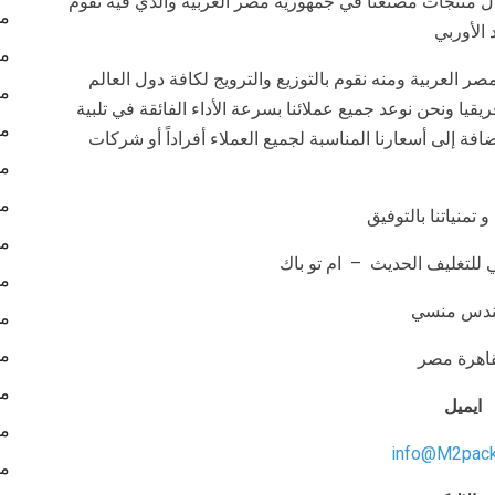
لال منتجات مصنعنا في جمهورية مصر العربية والذي فيه نقوم
مش
 الأوربي
مك
 العربية ومنه نقوم بالتوزيع والترويج لكافة دول العالم
مك
يا ونحن نوعد جميع عملائنا بسرعة الأداء الفائقة في تلبية
مك
افة إلى أسعارنا المناسبة لجميع العملاء أفراداً أو شركات
ما
مك
و تمنياتنا بالتوفيق
مك
لتغليف الحديث – ام تو باك
مش
ندس منسي
مش
مش
قاهرة مصر
مش
ايميل
ما
info@M2pac
ما