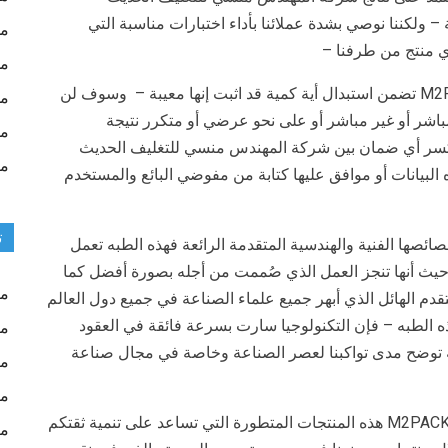
ودقيقة – ولكننا نوصي بشدة عملائنا بأداء اختبارات مناسبة التي
مش
أي منتج من طرفنا –
مش
وان شركة المهندس منسي للتغليف الحديث M2Pack.com تضمن استبدال أية كمية قد اثبت إنها معيبة – وسوف لن
مش
اشر أو غير مباشر أو على نحو عرضي أو متكرر نتيجة
مق
 يكسر أي ضمان بين شركة المهندس منسي للتغليف الحديث
من
في هذه البيانات أو موافق عليها كتابة من مفوضي البائع والمستخدم
ت
ها الفنية والهندسية المتقدمة الرائعة فهذه الطبه تعمل
 حيث أنها تنجز العمل الذي صُممت من أجله بصورة أفضل كما
مك
تقدم الهائل الذي أبهر جميع علماء الصناعة في جميع دول العالم
هذه الطبه – فإن التكنولوجيا سارت بسرعة فائقة في العقود
مك
عة توضح مدى تواكبنا لعصر الصناعة وخاصة في مجال صناعة
مك
مك
فنقدم نحن مجموعة المهندس منسي للتغليف الحديث M2PACK هذه المنتجات المتطورة التي تساعد على تنمية ثقتكم
ما