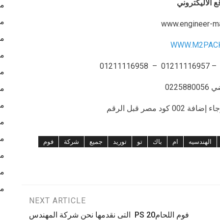
ع الاليكتروني
ما
ما
www.engineer-m
ما
WWW.M2PAC
مك
مك
02258
مك
مك
د مصر قبل الرقم
مك
مش
الهندسيه
ام
باك
تو
توريد
جميع
شركة
فوم
مك
مك
مع
NEXT ARTICLE
فوم اللحامPS 20 التى نقدمها نحن شركة المهندس