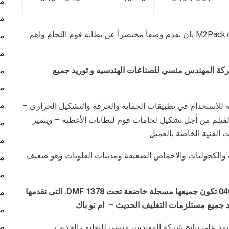
ما
ما
تفخر نحن شركة المهندس منسي للتغليف الحديث M2Pack.com بان نقدم وصفاً مختصراً عن بطانة فوم اللحام واهم
ما
ما
كة المهندس منسي للصناعات الهندسيه و توريد جميع
ما
مش
مش
ه للاستخدام في تطبيقات الحماية والخرفة والتشكيل الحراري –
لفيلم من أجل تشكيل لحامات فوم لبطانات الأغطية – ويتميز
مش
ات الفنية الخاصة بالعميل
مش
طب والكحوليات والاحماض الضعيفة ومذيبات القلويات وهو ضعيف
مش
مش
DMF 1378
. التى نقدمها
مش
جميع مستلزمات التغليف الحديث – ام تو باك
مش
مش
 تعتمد على نتائج شركة المهندس منسي للتغليف الحديث