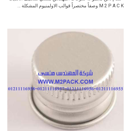
M 2 P A C K وصفاً مختصراً قوالب الاولمنيوم المشكلة …