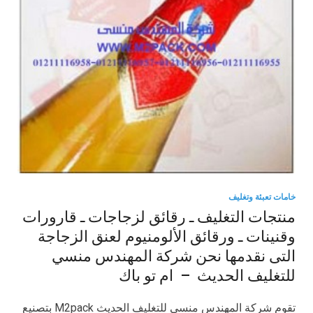
خامات تعبئة وتغليف
منتجات التغليف ـ رقائق لزجاجات ـ قارورات
وقنينات ـ ورقائق الألومنيوم لعنق الزجاجة
التى نقدمها نحن شركة المهندس منسي
للتغليف الحديث – ام تو باك
تقوم شركة المهندس منسي للتغليف الحديث M2pack بتصنيع