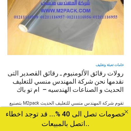
خامات تعبئة وتغليف
رولات رقائق الألومنيوم ـ رقائق القصدير التى
نقدمها نحن شركة المهندس منسي للتغليف
الحديث و الصناعات الهندسيه – ام تو باك
تقوم شركة المهندس منسي للتغليف الحديث M2pack بتصنيع
العديد من الماكينات والمنتجات في مصنعنا المتطور في
خصومات تصل الى 40 %... قد توجد اخطاء
جمهورية الصين الشعبية حيث …
..اتصل بالمبيعات